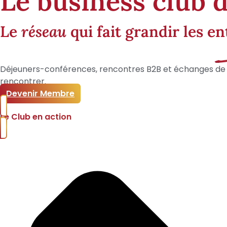
Le business club 
Le
réseau
qui fait grandir les en
Déjeuners-conférences, rencontres B2B et échanges de qua
rencontrer.
Devenir Membre
Le Club en action