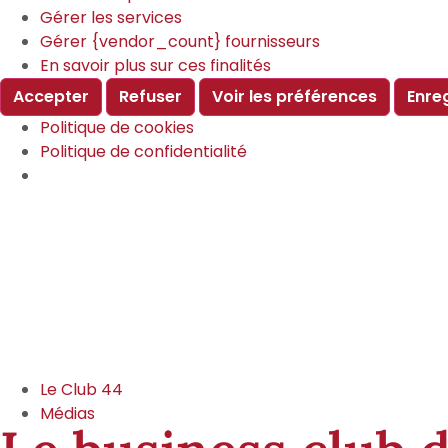
Gérer les services
Gérer {vendor_count} fournisseurs
En savoir plus sur ces finalités
Accepter
Refuser
Voir les préférences
Enre
Politique de cookies
Politique de confidentialité
Aller
au
contenu
Le Club 44
Médias