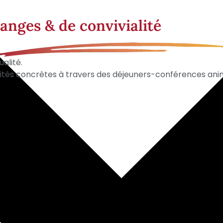
anges & de convivialité
alité.
nités concrètes à travers des déjeuners-conférences an