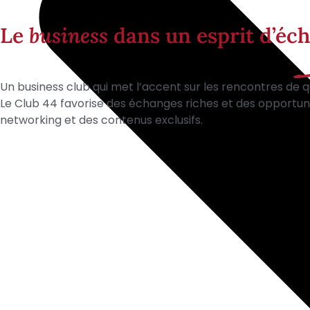
Le
business
dans un esprit d’éch
Un business club qui met l’accent sur les rencontres de qu
Le Club 44 favorise des échanges riches et des opportu
networking et des contenus exclusifs.